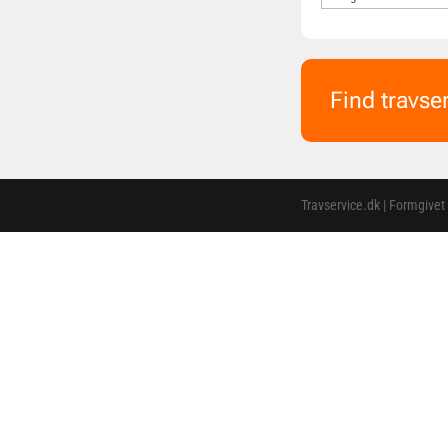
Find travse
Travservice.dk | Formgivet