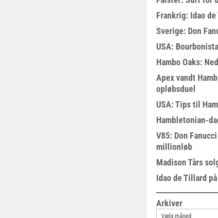
Frankrig: Idao de 
Sverige: Don Fanu
USA: Bourbonista
Hambo Oaks: Nedt
Apex vandt Hambl
opløbsduel
USA: Tips til Ha
Hambletonian-da
V85: Don Fanucci 
millionløb
Madison Tårs sol
Idao de Tillard på
Arkiver