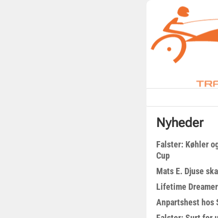
Nyheder
Falster: Køhler o
Cup
Mats E. Djuse ska
Lifetime Dreamer
Anpartshest hos 
Falster: Surt for