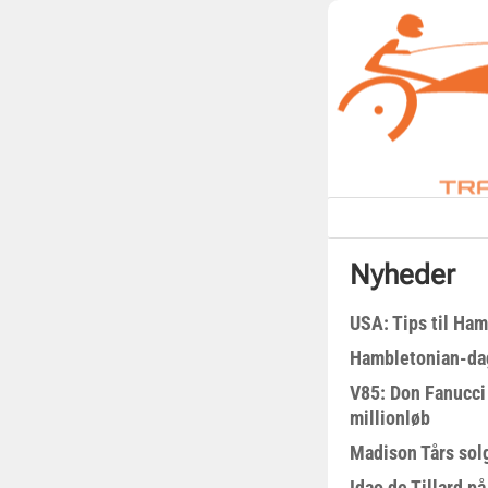
Nyheder
USA: Tips til Ha
Hambletonian-da
V85: Don Fanucci 
millionløb
Madison Tårs sol
Idao de Tillard på