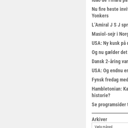
Nu fire heste invi
Yonkers
L’Amiral J S J sp
Masiol-sejr i Nor
USA: Ny kusk på
Og nu gælder det
Dansk 2-åring van
USA: Og endnu en
Fynsk fredag med
Hambletonian: Ka
historie?
Se programsider 
Arkiver