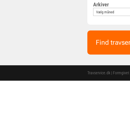
Arkiver
Find travse
Travservice.dk | Formgivet