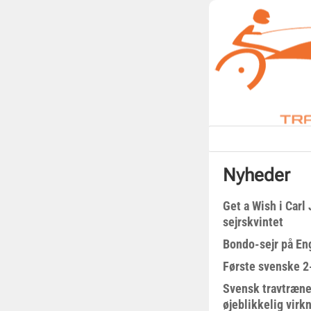
Nyheder
Get a Wish i Car
sejrskvintet
Bondo-sejr på En
Første svenske 2-
Svensk travtræne
øjeblikkelig virk