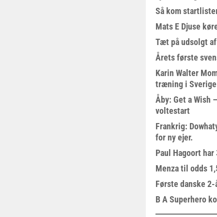
Så kom startliste
Mats E Djuse køre
Tæt på udsolgt af
Årets første sven
Karin Walter Mom
træning i Sverige
Åby: Get a Wish –
voltestart
Frankrig: Dowhat
for ny ejer.
Paul Hagoort har 
Menza til odds 1
Første danske 2-å
B A Superhero kom