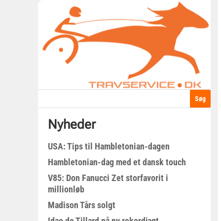
Nyheder
USA: Tips til Hambletonian-dagen
Hambletonian-dag med et dansk touch
V85: Don Fanucci Zet storfavorit i
millionløb
Madison Tårs solgt
Idao de Tillard på ny rekordjagt