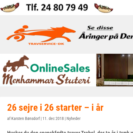
26 sejre i 26 starter – i år
af
Karsten Bønsdorf
|
11. dec 2018
|
Nyheder
Husker du den spanskfødte traver Trebol, der to år i træk 