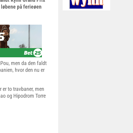
 løbene på ferieøen
u Pou, men da den faldt
panien, hvor den nu er
r er to travbaner, men
Mao og Hipodrom Torre