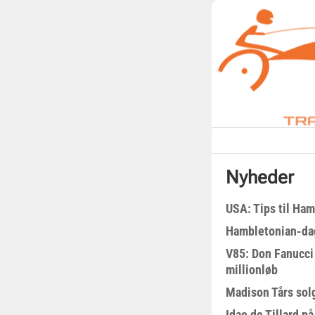
Nyheder
USA: Tips til Ha
Hambletonian-da
V85: Don Fanucci 
millionløb
Madison Tårs sol
Idao de Tillard på