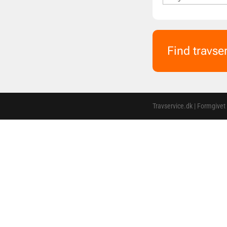
Find travse
Travservice.dk | Formgivet