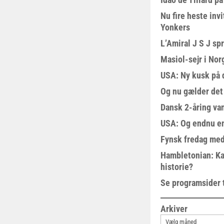
Nu fire heste invi
Yonkers
L’Amiral J S J sp
Masiol-sejr i Nor
USA: Ny kusk på
Og nu gælder det
Dansk 2-åring van
USA: Og endnu en
Fynsk fredag med
Hambletonian: Ka
historie?
Se programsider 
Arkiver