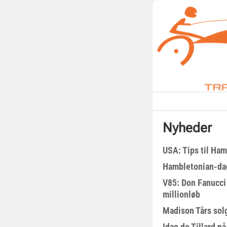
Nyheder
USA: Tips til Ha
Hambletonian-da
V85: Don Fanucci 
millionløb
Madison Tårs sol
Idao de Tillard på