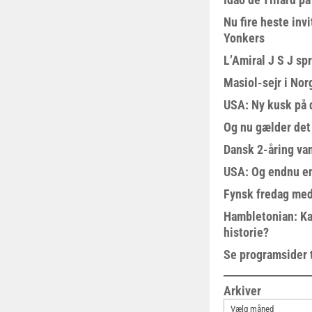
Nu fire heste invi
Yonkers
L’Amiral J S J sp
Masiol-sejr i Nor
USA: Ny kusk på
Og nu gælder det
Dansk 2-åring van
USA: Og endnu en
Fynsk fredag med
Hambletonian: Ka
historie?
Se programsider 
Arkiver