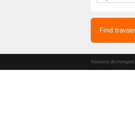
Find travse
Travservice.dk | Formgivet