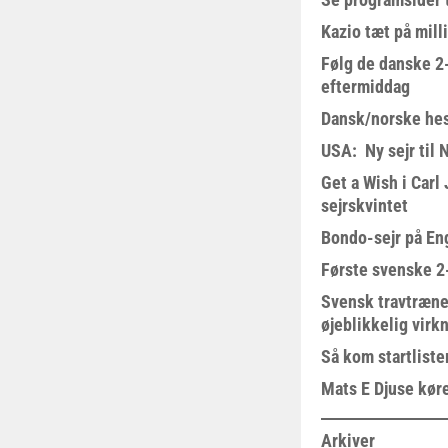
Kazio tæt på milli
Følg de danske 2-
eftermiddag
Dansk/norske hes
USA: Ny sejr til 
Get a Wish i Car
sejrskvintet
Bondo-sejr på En
Første svenske 2-
Svensk travtræne
øjeblikkelig virk
Så kom startliste
Mats E Djuse køre
Arkiver