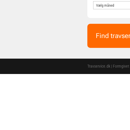
Find travse
Travservice.dk | Formgivet