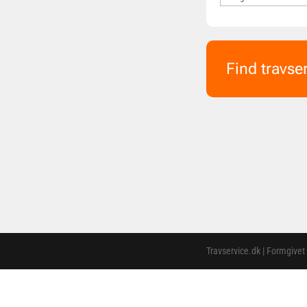
Find travse
Travservice.dk | Formgivet