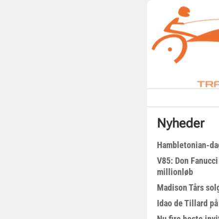
Nyheder
Hambletonian-da
V85: Don Fanucci 
millionløb
Madison Tårs sol
Idao de Tillard på
Nu fire heste invi