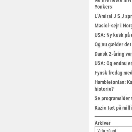
Yonkers
L’Amiral J S J sp
Masiol-sejr i Nor
USA: Ny kusk på
Og nu gælder det
Dansk 2-åring van
USA: Og endnu en
Fynsk fredag med
Hambletonian: Ka
historie?
Se programsider 
Kazio tæt på milli
Arkiver