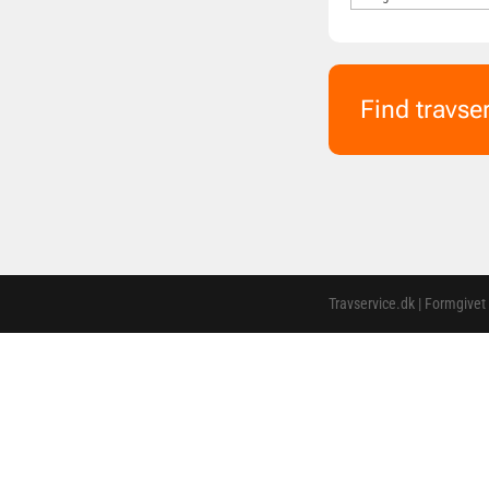
Find travse
Travservice.dk | Formgivet