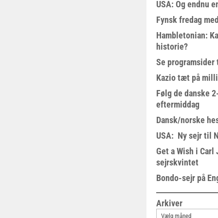
USA: Og endnu en
Fynsk fredag med
Hambletonian: Ka
historie?
Se programsider 
Kazio tæt på milli
Følg de danske 2-
eftermiddag
Dansk/norske hes
USA: Ny sejr til 
Get a Wish i Car
sejrskvintet
Bondo-sejr på En
Arkiver