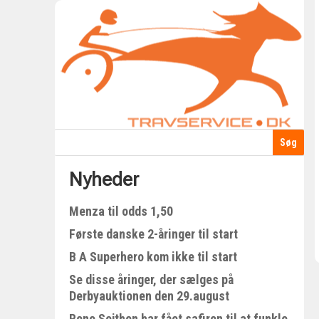
Nyheder
Menza til odds 1,50
Første danske 2-åringer til start
B A Superhero kom ikke til start
Se disse åringer, der sælges på
Derbyauktionen den 29.august
Rene Sejthen har fået safiren til at funkle