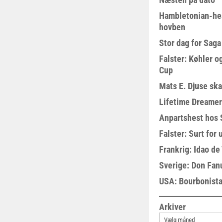
Hambletonian-he
hovben
Stor dag for Sag
Falster: Køhler o
Cup
Mats E. Djuse ska
Lifetime Dreamer
Anpartshest hos 
Falster: Surt for
Frankrig: Idao de 
Sverige: Don Fanu
USA: Bourbonista
Arkiver