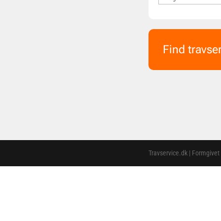
Find travse
Travservice.dk | Formgivet