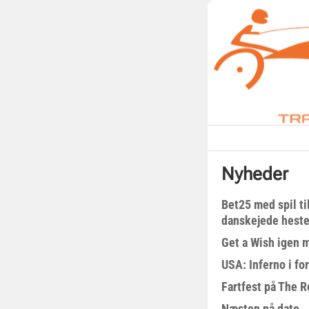
Nyheder
Bet25 med spil t
danskejede heste 
Get a Wish igen 
USA: Inferno i fo
Fartfest på The R
Næsten på dato