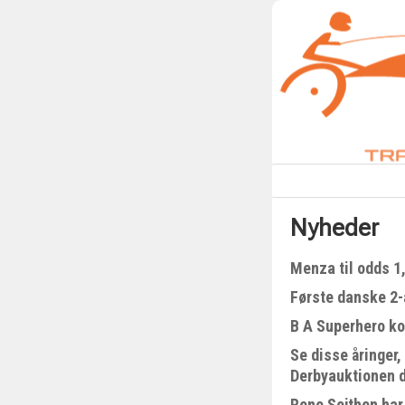
Nyheder
Menza til odds 1
Første danske 2-å
B A Superhero kom
Se disse åringer,
Derbyauktionen 
Rene Sejthen har 