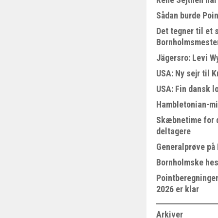
Sådan burde Poin
Det tegner til e
Bornholmsmeste
Jägersro: Levi W
USA: Ny sejr til 
USA: Fin dansk l
Hambletonian-mi
Skæbnetime for 
deltagere
Generalprøve på
Bornholmske hest
Pointberegningen
2026 er klar
Arkiver