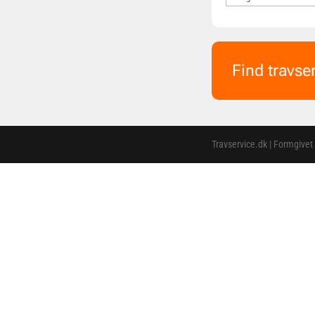
Find travse
Travservice.dk | Formgivet