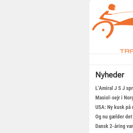
Nyheder
L’Amiral J S J sp
Masiol-sejr i Nor
USA: Ny kusk på
Og nu gælder det
Dansk 2-åring van