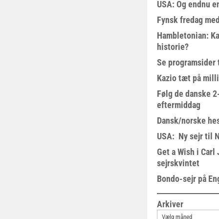
USA: Og endnu en
Fynsk fredag med
Hambletonian: Ka
historie?
Se programsider 
Kazio tæt på milli
Følg de danske 2-
eftermiddag
Dansk/norske hes
USA: Ny sejr til 
Get a Wish i Car
sejrskvintet
Bondo-sejr på En
Arkiver