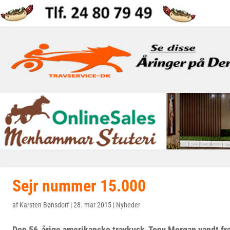
Sejr nummer 15.000
af
Karsten Bønsdorf
|
28. mar 2015
|
Nyheder
Den 56-årige amerikanske travkusk, Tony Morgan vandt fr