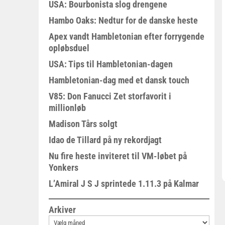
USA: Bourbonista slog drengene
Hambo Oaks: Nedtur for de danske heste
Apex vandt Hambletonian efter forrygende
opløbsduel
USA: Tips til Hambletonian-dagen
Hambletonian-dag med et dansk touch
V85: Don Fanucci Zet storfavorit i
millionløb
Madison Tårs solgt
Idao de Tillard på ny rekordjagt
Nu fire heste inviteret til VM-løbet på
Yonkers
L’Amiral J S J sprintede 1.11.3 på Kalmar
Arkiver