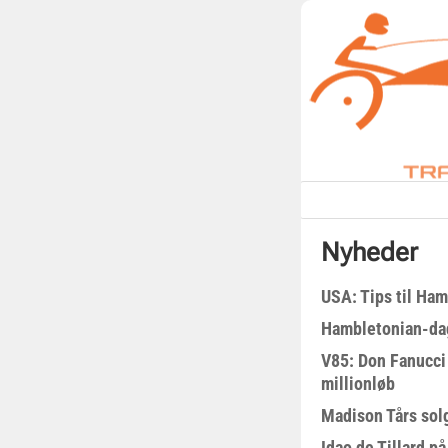
Nyheder
USA: Tips til Ha
Hambletonian-da
V85: Don Fanucci 
millionløb
Madison Tårs sol
Idao de Tillard på