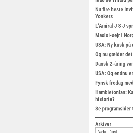
Nu fire heste invi
Yonkers
L’Amiral J S J sp
Masiol-sejr i Nor
USA: Ny kusk på
Og nu gælder det
Dansk 2-åring van
USA: Og endnu en
Fynsk fredag med
Hambletonian: Ka
historie?
Se programsider 
Arkiver