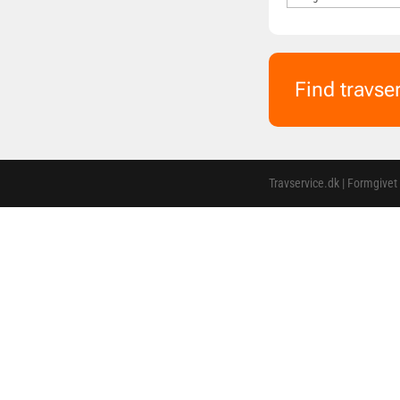
Find travse
Travservice.dk | Formgivet