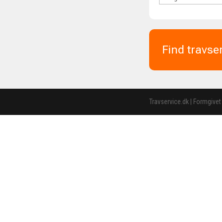
Find travse
Travservice.dk | Formgivet