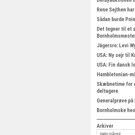
Rene Sejthen har 
Sådan burde Poin
Det tegner til e
Bornholmsmeste
Jägersro: Levi W
USA: Ny sejr til 
USA: Fin dansk l
Hambletonian-mi
Skæbnetime for 
deltagere
Generalprøve på
Bornholmske hest
Arkiver