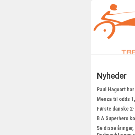
Nyheder
Paul Hagoort har 
Menza til odds 1
Første danske 2-å
B A Superhero kom
Se disse åringer,
Derbyauktionen 