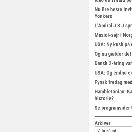
Nu fire heste invi
Yonkers
L’Amiral J S J sp
Masiol-sejr i Nor
USA: Ny kusk på
Og nu gælder det
Dansk 2-åring van
USA: Og endnu en
Fynsk fredag med
Hambletonian: Ka
historie?
Se programsider 
Arkiver