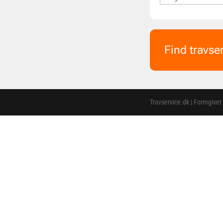
Find travse
Travservice.dk | Formgivet