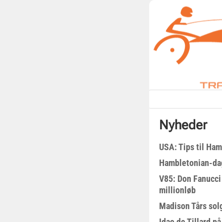
Nyheder
USA: Tips til Ha
Hambletonian-da
V85: Don Fanucci 
millionløb
Madison Tårs sol
Idao de Tillard på