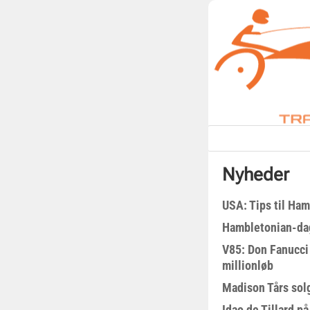
Nyheder
USA: Tips til Ha
Hambletonian-da
V85: Don Fanucci 
millionløb
Madison Tårs sol
Idao de Tillard på