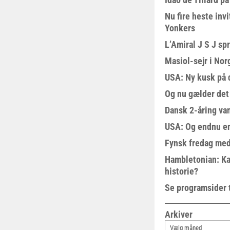
Nu fire heste invi
Yonkers
L’Amiral J S J sp
Masiol-sejr i Nor
USA: Ny kusk på
Og nu gælder det
Dansk 2-åring van
USA: Og endnu en
Fynsk fredag med
Hambletonian: Ka
historie?
Se programsider 
Arkiver