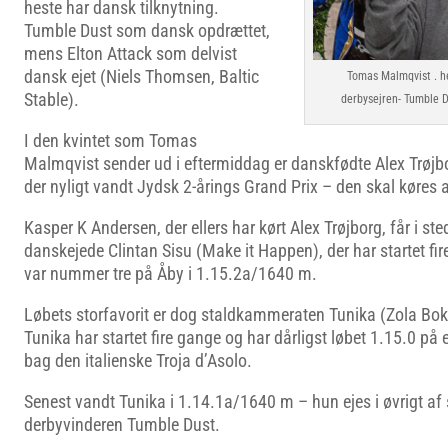
heste har dansk tilknytning.
Tumble Dust som dansk opdrættet,
mens Elton Attack som delvist
dansk ejet (Niels Thomsen, Baltic
Tomas Malmqvist . h
Stable).
derbysejren- Tumble 
I den kvintet som Tomas
Malmqvist sender ud i eftermiddag er danskfødte Alex Trøjbo
der nyligt vandt Jydsk 2-årings Grand Prix – den skal køres 
Kasper K Andersen, der ellers har kørt Alex Trøjborg, får i st
danskejede Clintan Sisu (Make it Happen), der har startet f
var nummer tre på Åby i 1.15.2a/1640 m.
Løbets storfavorit er dog staldkammeraten Tunika (Zola Bo
Tunika har startet fire gange og har dårligst løbet 1.15.0 p
bag den italienske Troja d’Asolo.
Senest vandt Tunika i 1.14.1a/1640 m – hun ejes i øvrigt a
derbyvinderen Tumble Dust.