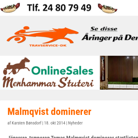
Malmqvist dominerer
af
Karsten Bønsdorf
|
18. okt 2014
|
Nyheder
Jägersro-træneren Tomas Malmqvist dominerer startlisten 