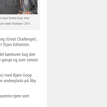
er med Tumble Dust, efter
Dust vandt Svampen i 2012.
rg (Great Challenger) ,
af Ôrjan Kihlström.
edet køreturen bag den
ire gange og som senest
ko) med Bjørn Goop.
å en andenplads på Åby
f samme ejere som