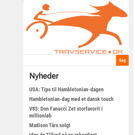
Nyheder
USA: Tips til Hambletonian-dagen
Hambletonian-dag med et dansk touch
V85: Don Fanucci Zet storfavorit i
millionløb
Madison Tårs solgt
Idao de Tillard på ny rekordjagt