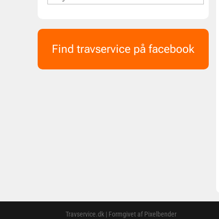
Find travservice på facebook
Travservice.dk | Formgivet af Pixelbender