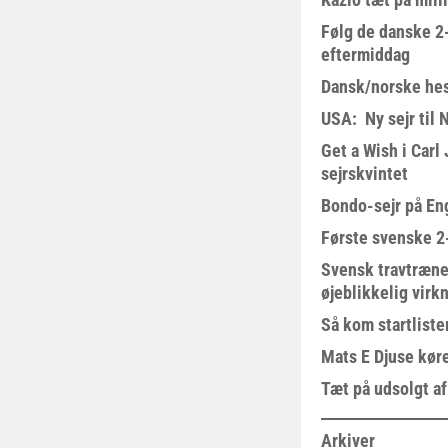
Følg de danske 2-
eftermiddag
Dansk/norske hes
USA: Ny sejr til 
Get a Wish i Car
sejrskvintet
Bondo-sejr på En
Første svenske 2-
Svensk travtræne
øjeblikkelig virk
Så kom startliste
Mats E Djuse køre
Tæt på udsolgt af
Arkiver