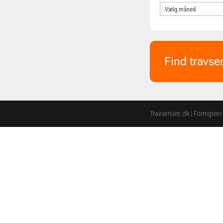
Find travse
Travservice.dk | Formgivet