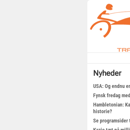
Nyheder
USA: Og endnu en
Fynsk fredag med
Hambletonian: Ka
historie?
Se programsider 
Kazio tæt på milli