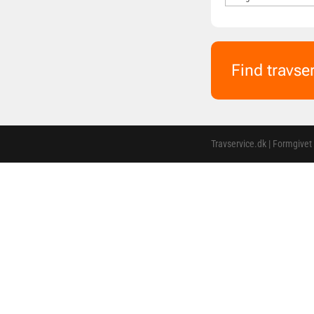
Find travse
Travservice.dk | Formgivet