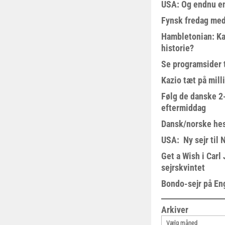
USA: Og endnu en
Fynsk fredag med
Hambletonian: Ka
historie?
Se programsider 
Kazio tæt på milli
Følg de danske 2-
eftermiddag
Dansk/norske hes
USA: Ny sejr til 
Get a Wish i Car
sejrskvintet
Bondo-sejr på En
Arkiver