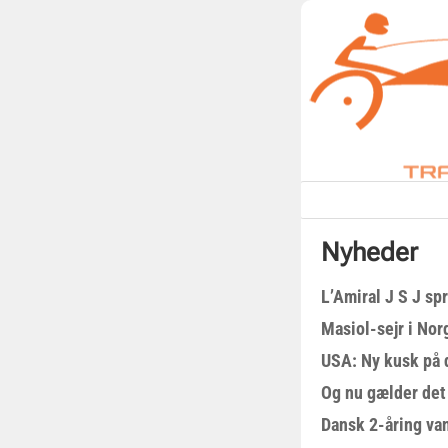
Nyheder
L’Amiral J S J sp
Masiol-sejr i Nor
USA: Ny kusk på
Og nu gælder det
Dansk 2-åring van