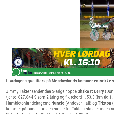
I lørdagens qualifiers på Meadowlands kommer en række s
Jimmy Takter sender den 3-årige hoppe
Shake It Cerry
(Dona
tjente 827.844 $ som 2-åring og fik rekord 1.53.3 (km-tid 1.1
Hambletoniandeltagerne
Nuncio
(Andover Hall) og
Trixton
(
kommer på banen, og den sidste fra Takters stald er ingen r