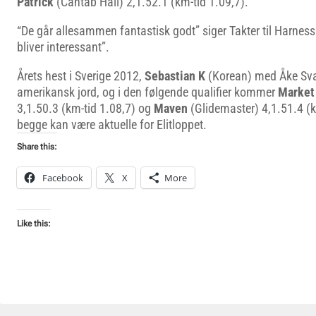
Patrick
(Cantab Hall) 2,1.52.1 (km-tid 1.09,7).
“De går allesammen fantastisk godt” siger Takter til Harnes
bliver interessant”.
Årets hest i Sverige 2012,
Sebastian K
(Korean) med Åke Sva
amerikansk jord, og i den følgende qualifier kommer
Market
3,1.50.3 (km-tid 1.08,7) og
Maven
(Glidemaster) 4,1.51.4 (k
begge kan være aktuelle for Elitloppet.
Share this:
Facebook
X
More
Like this: