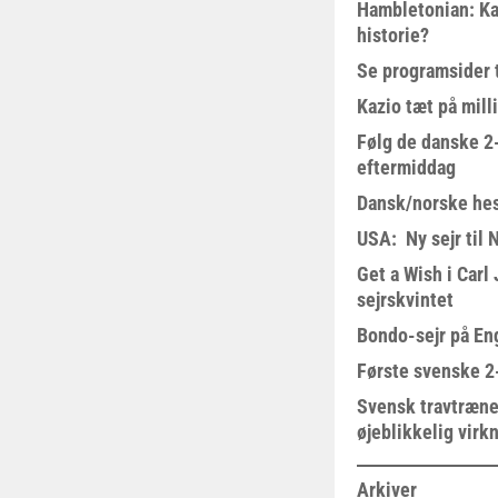
Hambletonian: Ka
historie?
Se programsider 
Kazio tæt på milli
Følg de danske 2-
eftermiddag
Dansk/norske hes
USA: Ny sejr til 
Get a Wish i Car
sejrskvintet
Bondo-sejr på En
Første svenske 2-
Svensk travtræne
øjeblikkelig virk
Arkiver