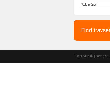
Find travse
Travservice.dk | Formgivet