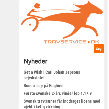
Nyheder
Get a Wish i Carl Johan Jepsons
sejrskvintet
Bondo-sejr på Enghien
Første svenske 2-års vinder løb 1.17.9
Svensk travtræner får inddraget licens med
øjeblikkelig virkning