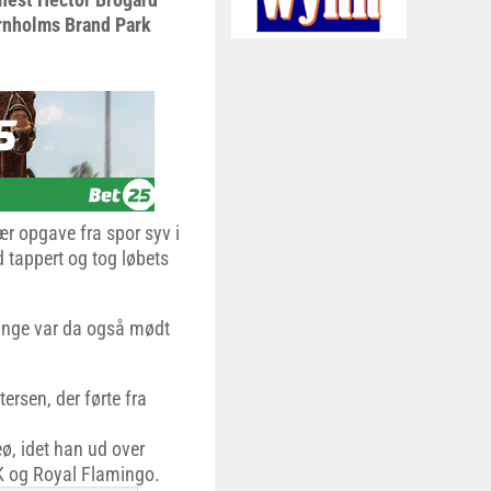
ornholms Brand Park
r opgave fra spor syv i
 tappert og tog løbets
mange var da også mødt
.
rsen, der førte fra
ø, idet han ud over
 og Royal Flamingo.