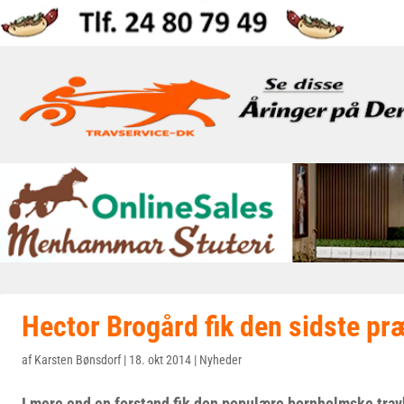
Hector Brogård fik den sidste p
af
Karsten Bønsdorf
|
18. okt 2014
|
Nyheder
I mere end en forstand fik den populære bornholmske tra