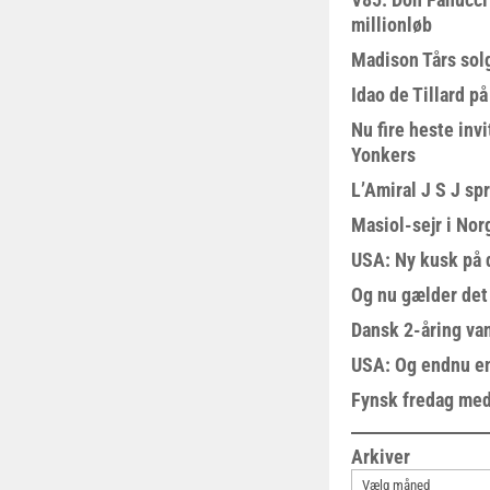
millionløb
Madison Tårs sol
Idao de Tillard på
Nu fire heste invi
Yonkers
L’Amiral J S J sp
Masiol-sejr i Nor
USA: Ny kusk på
Og nu gælder det
Dansk 2-åring van
USA: Og endnu en
Fynsk fredag med
Arkiver