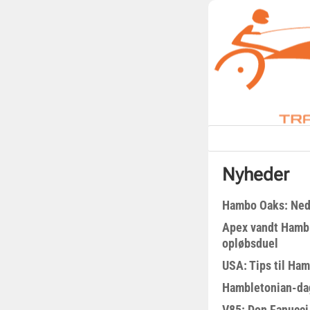
Nyheder
Hambo Oaks: Nedt
Apex vandt Hambl
opløbsduel
USA: Tips til Ha
Hambletonian-da
V85: Don Fanucci 