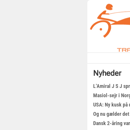
Nyheder
L’Amiral J S J sp
Masiol-sejr i Nor
USA: Ny kusk på
Og nu gælder det
Dansk 2-åring van