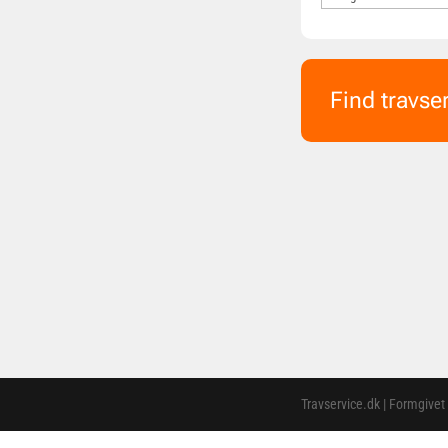
Find travse
Travservice.dk | Formgivet