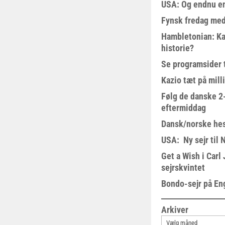
USA: Og endnu en
Fynsk fredag med
Hambletonian: Ka
historie?
Se programsider 
Kazio tæt på milli
Følg de danske 2-
eftermiddag
Dansk/norske hes
USA: Ny sejr til 
Get a Wish i Car
sejrskvintet
Bondo-sejr på En
Arkiver