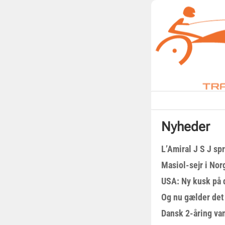
Nyheder
L’Amiral J S J sp
Masiol-sejr i Nor
USA: Ny kusk på
Og nu gælder det
Dansk 2-åring van