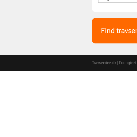
Find travse
Travservice.dk | Formgivet