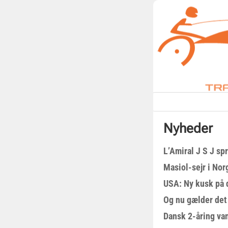
Nyheder
L’Amiral J S J sp
Masiol-sejr i Nor
USA: Ny kusk på
Og nu gælder det
Dansk 2-åring van