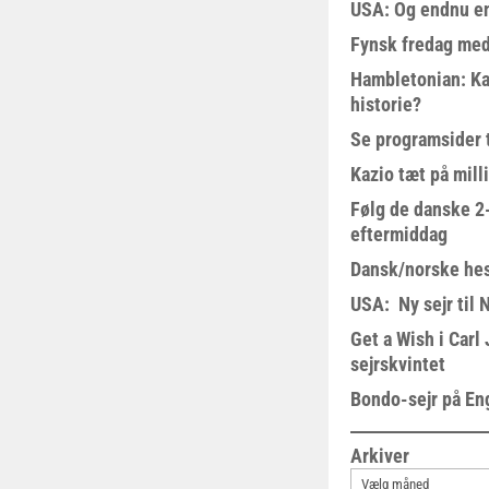
USA: Og endnu en
Fynsk fredag med
Hambletonian: Ka
historie?
Se programsider 
Kazio tæt på milli
Følg de danske 2-
eftermiddag
Dansk/norske hes
USA: Ny sejr til 
Get a Wish i Car
sejrskvintet
Bondo-sejr på En
Arkiver