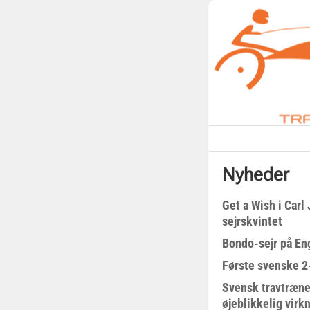
Nyheder
Get a Wish i Car
sejrskvintet
Bondo-sejr på En
Første svenske 2-
Svensk travtræne
øjeblikkelig virk