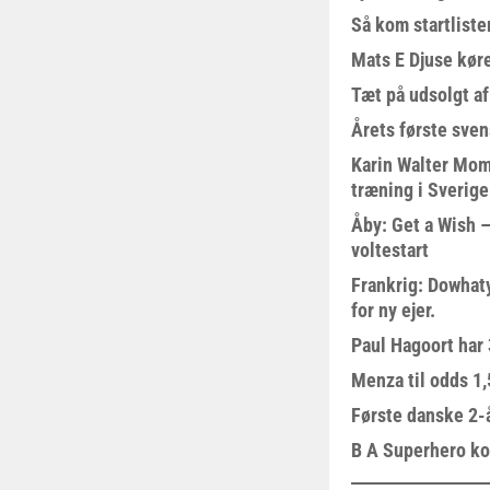
Så kom startliste
Mats E Djuse køre
Tæt på udsolgt af
Årets første sven
Karin Walter Mom
træning i Sverige
Åby: Get a Wish –
voltestart
Frankrig: Dowhat
for ny ejer.
Paul Hagoort har 
Menza til odds 1
Første danske 2-å
B A Superhero kom