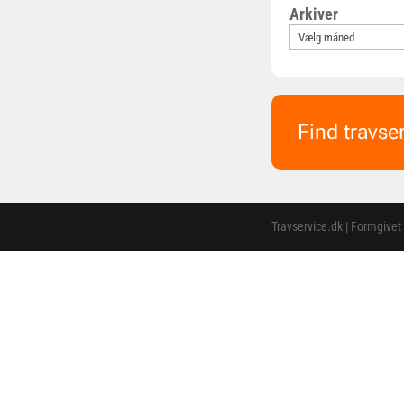
Arkiver
Find travse
Travservice.dk | Formgivet