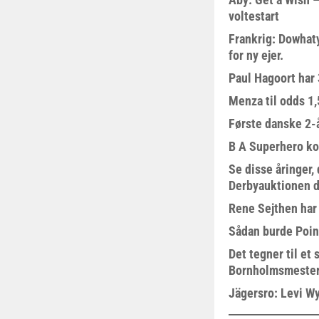
voltestart
Frankrig: Dowhat
for ny ejer.
Paul Hagoort har 
Menza til odds 1
Første danske 2-å
B A Superhero kom
Se disse åringer,
Derbyauktionen d
Rene Sejthen har f
Sådan burde Poin
Det tegner til e
Bornholmsmeste
Jägersro: Levi W