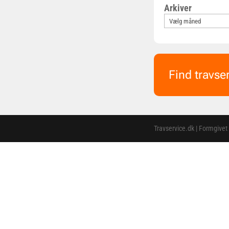
Arkiver
Find travse
Travservice.dk | Formgivet