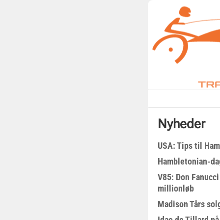
Nyheder
USA: Tips til Ha
Hambletonian-da
V85: Don Fanucci 
millionløb
Madison Tårs sol
Idao de Tillard på