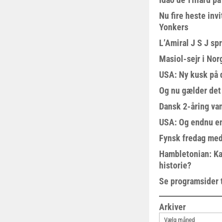
Nu fire heste invi
Yonkers
L’Amiral J S J sp
Masiol-sejr i Nor
USA: Ny kusk på
Og nu gælder det
Dansk 2-åring van
USA: Og endnu en
Fynsk fredag med
Hambletonian: Ka
historie?
Se programsider 
Arkiver