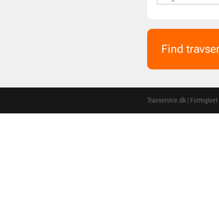
Find travse
Travservice.dk | Formgivet